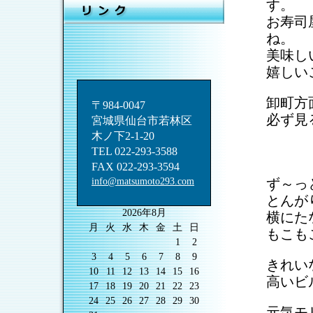
す。
お寿司
ね。
美味し
嬉しい
卸町方
〒984-0047
必ず見
宮城県仙台市若林区
木ノ下2-1-20
TEL 022-293-3588
空
FAX 022-293-3594
info@matsumoto293.com
ず～っ
とんが
2026年8月
横に
月
火
水
木
金
土
日
もこも
1
2
3
4
5
6
7
8
9
きれい
10
11
12
13
14
15
16
高いビ
17
18
19
20
21
22
23
24
25
26
27
28
29
30
元気モ