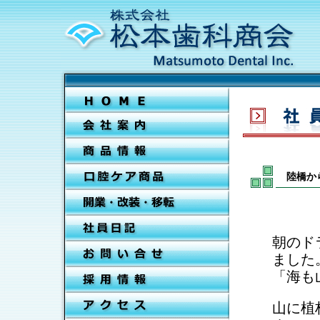
陸橋か
朝のド
ました
「海も
山に植