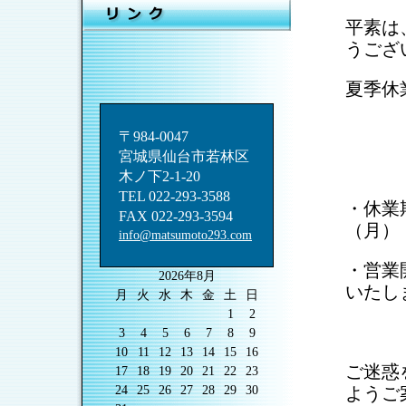
平素は
うござ
夏季休
〒984-0047
宮城県仙台市若林区
␣
木ノ下2-1-20
TEL 022-293-3588
・休業期
FAX 022-293-3594
（月）
info@matsumoto293.com
・営業
2026年8月
いたし
月
火
水
木
金
土
日
1
2
3
4
5
6
7
8
9
10
11
12
13
14
15
16
ご迷惑
17
18
19
20
21
22
23
24
25
26
27
28
29
30
ようご