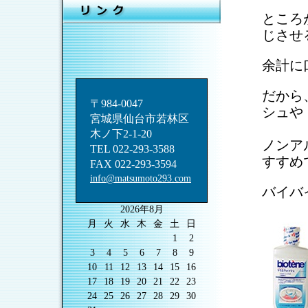
ところ
じさせ
余計に
だから
〒984-0047
シュや
宮城県仙台市若林区
木ノ下2-1-20
ノンア
TEL 022-293-3588
すすめ
FAX 022-293-3594
info@matsumoto293.com
バイバ
2026年8月
月
火
水
木
金
土
日
1
2
3
4
5
6
7
8
9
10
11
12
13
14
15
16
17
18
19
20
21
22
23
24
25
26
27
28
29
30