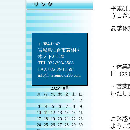
平素は
うござ
夏季休
〒984-0047
宮城県仙台市若林区
␣
木ノ下2-1-20
TEL 022-293-3588
・休業期
FAX 022-293-3594
日（水
info@matsumoto293.com
・営業
2026年8月
いたし
月
火
水
木
金
土
日
1
2
3
4
5
6
7
8
9
10
11
12
13
14
15
16
ご迷惑
17
18
19
20
21
22
23
ようご
24
25
26
27
28
29
30