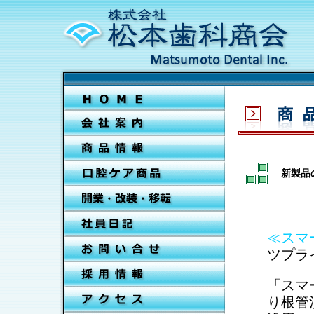
新製品
≪スマ
ツプラ
「スマ
り根管