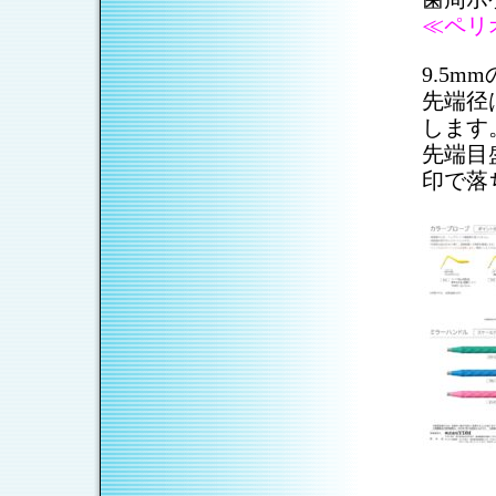
≪ペリ
9.5
先端径
します
先端目
印で落