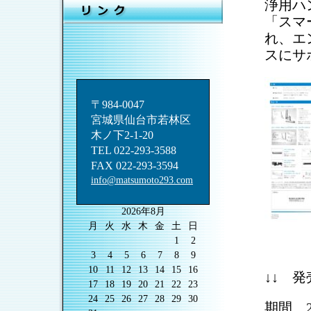
浄用ハ
「スマ
れ、エ
スにサ
〒984-0047
宮城県仙台市若林区
木ノ下2-1-20
TEL 022-293-3588
FAX 022-293-3594
info@matsumoto293.com
2026年8月
月
火
水
木
金
土
日
1
2
3
4
5
6
7
8
9
10
11
12
13
14
15
16
↓↓ 
17
18
19
20
21
22
23
24
25
26
27
28
29
30
期間 2