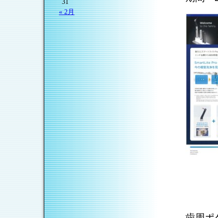
31
« 2月
歯周ポ