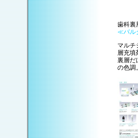
歯科裏
≪バル
マルチ
層充填
裏層だ
の色調