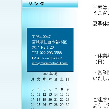
平素は
うござ
夏季休
〒984-0047
宮城県仙台市若林区
␣
木ノ下2-1-20
TEL 022-293-3588
・休業期
FAX 022-293-3594
（日）
info@matsumoto293.com
・営業
2026年8月
いたし
月
火
水
木
金
土
日
1
2
3
4
5
6
7
8
9
10
11
12
13
14
15
16
ご迷惑
17
18
19
20
21
22
23
ようご
24
25
26
27
28
29
30