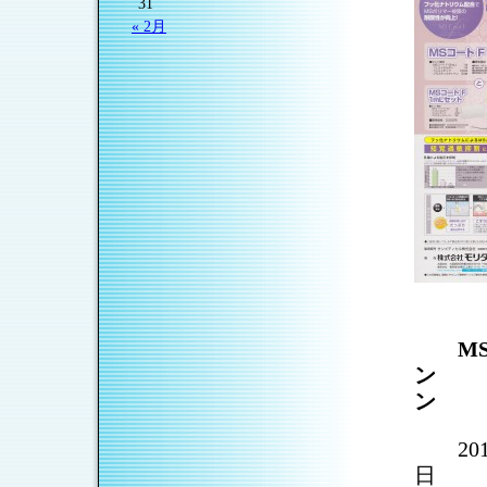
31
« 2月
MSコ
ン 
ン
2011
日 