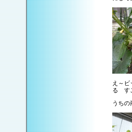
え～ビ
る す
うちの