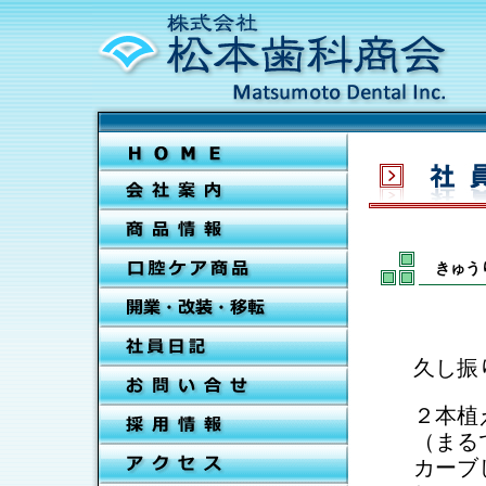
きゅう
久し振
２本植
（まる
カーブ