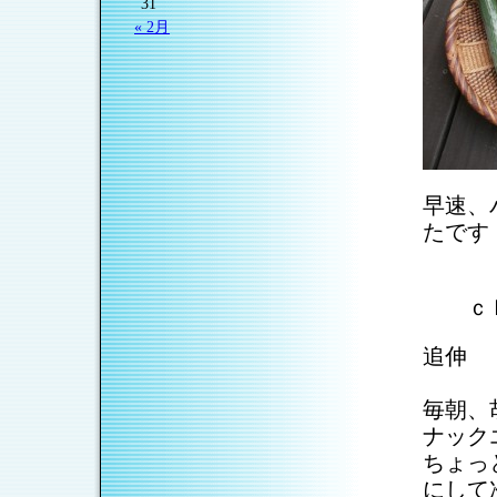
31
« 2月
早速、
たです
ｃｈ
追伸
毎朝、
ナック
ちょっ
にして