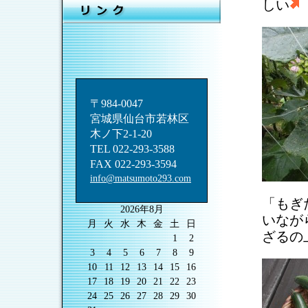
しい
〒984-0047
宮城県仙台市若林区
木ノ下2-1-20
TEL 022-293-3588
FAX 022-293-3594
info@matsumoto293.com
「もぎ
2026年8月
いなが
月
火
水
木
金
土
日
ざるの
1
2
3
4
5
6
7
8
9
10
11
12
13
14
15
16
17
18
19
20
21
22
23
24
25
26
27
28
29
30