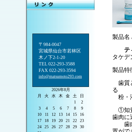
製品名
〒984-0047
テ
宮城県仙台市若林区
タケデ
木ノ下2-1-20
TEL 022-293-3588
製品特
FAX 022-293-3594
info@matsumoto293.com
歯質と
る
2026年8月
月
火
水
木
金
土
日
粉・液
1
2
3
4
5
6
7
8
9
①知覚
10
11
12
13
14
15
16
歯肉に
17
18
19
20
21
22
23
歯肉に
24
25
26
27
28
29
30
置がで