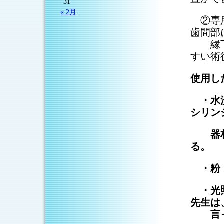
31
« 2月
②専用
歯間部
縁下の
すい術
使用し
・水洗
シリン
器材を
る。
・粉・
・光照
先生は
言って