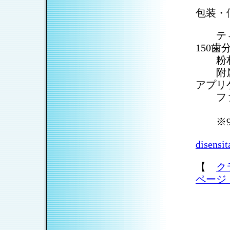
包装・
ティー
150歯
粉材（
附属品
アプリ
ファイ
※9月
disensit
【
ク
ペー