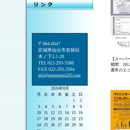
〒984-0047
宮城県仙台市若林区
木ノ下2-1-20
【スーパー
TEL 022-293-3588
期間 20
FAX 022-293-3594
通常のエコ
info@matsumoto293.com
2026年8月
月
火
水
木
金
土
日
1
2
3
4
5
6
7
8
9
10
11
12
13
14
15
16
17
18
19
20
21
22
23
24
25
26
27
28
29
30