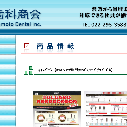
ｷｬﾝﾍﾟｰﾝ【MANI/ｸﾗﾚﾉﾘﾀｹ/ﾊﾞｷｭｰﾌﾟﾁｯﾌﾟｺﾞﾑ】