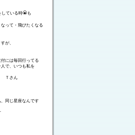
をしている時
も
なって・飛びたくなる
ますが、
取付には毎回行ってる
一人で、いつも私を
！ Ｔさん
私、同じ星座なんです
す