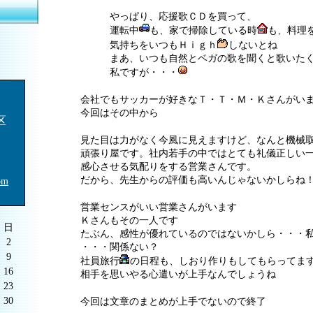
やっぱり、応援歌ＣＤを買って、
運転中
も、家で掃除している時
も、料理
気持ちをいつもＨｉｇｈ
しないとね
まあ、いつも自然とベガの歌を聞くと歌いたく
私ですが・・・
会社でもサッカーが好きなＴ・Ｔ・Ｍ・Ｋさんがい
今回はその中から
区
見た目は力がなく今風に見えますけど、なんと機械
頑張り屋です。社内若手の中ではとても礼儀正しい
感心させる気配りをする営業さんです。
だから、先生からの評価も高いんじゃないかしらね
om
営業センスがいい営業さんがいます
Ｋさんもその一人です
日
たぶん、感性が優れているのではないかしら・・・
2
・・・関係ない？
9
社員旅行
の日程も、しおり作りもしてもらってま
16
相手を思いやる心遣いが上手なんでしょうね
23
30
今回は文章のまとめが上手でないので終了