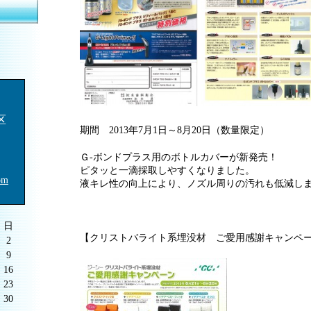
区
期間 2013年7月1日～8月20日（数量限定）
Ｇ-ボンドプラス用のボトルカバーが新発売！
ピタッと一滴採取しやすくなりました。
om
液キレ性の向上により、ノズル周りの汚れも低減し
日
【クリストバライト系埋没材 ご愛用感謝キャンペ
2
9
16
23
30