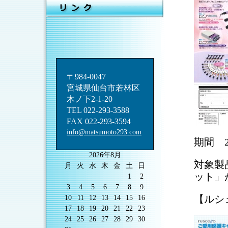
〒984-0047
宮城県仙台市若林区
木ノ下2-1-20
TEL 022-293-3588
FAX 022-293-3594
info@matsumoto293.com
期間 2
2026年8月
対象製
月
火
水
木
金
土
日
ット」
1
2
3
4
5
6
7
8
9
【ルシ
10
11
12
13
14
15
16
17
18
19
20
21
22
23
24
25
26
27
28
29
30