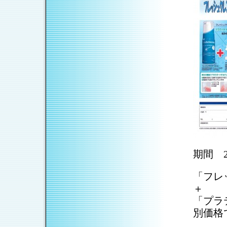
期間 2
「フレ
＋
「プラ
別価格