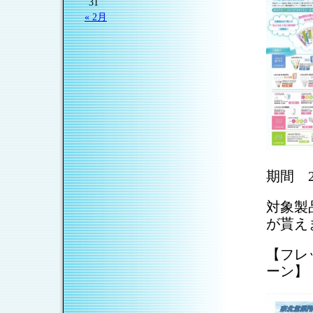
31
« 2月
期間 2
対象製
が貰え
【フレ
ーン】