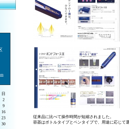
区
om
日
2
9
16
従来品に比べて操作時間が短縮されました。
23
容器はボトルタイプとペンタイプで、用途に応じて
30