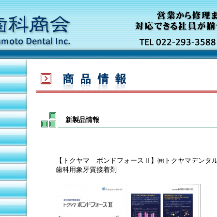
新製品情報
【トクヤマ ボンドフォースⅡ】㈱トクヤマデンタ
歯科用象牙質接着剤