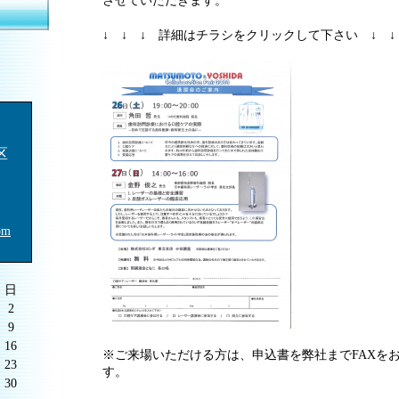
させていただきます。
↓ ↓ ↓ 詳細はチラシをクリックして下さい ↓ ↓
区
om
日
2
9
16
※ご来場いただける方は、申込書を弊社までFAXを
23
す。
30