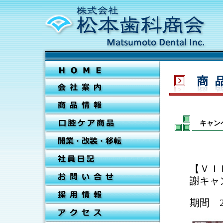
キャン
【ＶＩ
謝キャ
期間 2