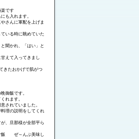
極楽です
呂にも入れます。
玉やさんに軍配を上げま
している時に眺めていた
」と聞かれ、「はい」と
に甘えて入ってきまし
てきたおかげで肌がつ
の晩御飯です。
てくれます。
用意されていました。
が料理の説明をしてくれ
すが、旦那様が全部平ら
ご飯 ぜ～んぶ美味し