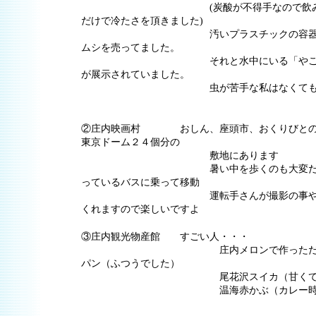
(炭酸が不得手なので飲みませ
だけで冷たさを頂きました)
汚いプラスチックの容器を良く
ムシを売ってました。
それと水中にいる「やご」と脱
が展示されていました。
虫が苦手な私はなくてもいいか
②庄内映画村 おしん、座頭市、おくりびとの
東京ドーム２４個分の
敷地にあります
暑い中を歩くのも大変だったの
っているバスに乗って移動
運転手さんが撮影の事やらセッ
くれますので楽しいですよ
③庄内観光物産館 すごい人・・・
庄内メロンで作っただろうと
パン（ふつうでした）
尾花沢スイカ（甘くておいし
温海赤かぶ（カレー時に食べ