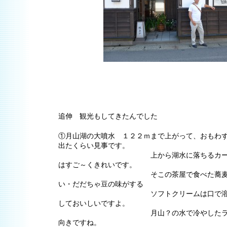
追伸 観光もしてきたんでした
①月山湖の大噴水 １２２ｍまで上がって、おもわ
出たくらい見事です。
上から湖水に落ちるカーテンの
はすご～くきれいです。
そこの茶屋で食べた蕎麦ご膳は
い・だだちゃ豆の味がする
ソフトクリームは口で溶けた時
しておいしいですよ。
月山？の水で冷やしたラムネは
向きですね。