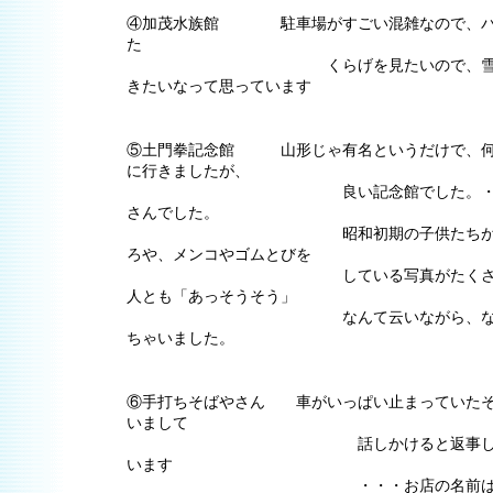
④加茂水族館 駐車場がすごい混雑なので、パ
た
くらげを見たいので、雪の降る
きたいなって思っています
⑤土門拳記念館 山形じゃ有名というだけで、何
に行きましたが、
良い記念館でした。・・・土
さんでした。
昭和初期の子供たちが紙芝居
ろや、メンコやゴムとびを
している写真がたくさん展示
人とも「あっそうそう」
なんて云いながら、なつかし
ちゃいました。
⑥手打ちそばやさん 車がいっぱい止まっていたそ
いまして
話しかけると返事してるよう
います
・・・お店の名前はわかり