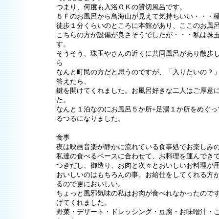
つまり、何度も入浴ＯＫの貸切風呂です。
５Ｆのお風呂から鳥海山が見えて気持ちいい・・・
徒歩１分くらいのところに本館があり、ここのお風
こちらの方が設備が良さそうでしたが・・・私は珠
す。
そうそう、珠玉やさんの近くに共同風呂があり散歩
ら
なんと町民の方だと思うのですが、「入りたいの？
答えたら、
鍵を開けてくれました。お風呂好きな二人はご厚意
た。
なんと１泊なのにお風呂５か所+足湯１か所をめぐっ
るつるになりました。
食事
夜は映画音楽が静かに流れている食事処でお楽しみ
私達の食べるペースに合わせて、お料理を運んでき
つきだし、御造り、お肉と次々とおいしいお料理が
おいしいのはもちろんの事、お給仕をしてくれる方
るので更においしい。
ちょっと風邪気味の私はお肉が食べれなかったので
げてくれました。
野菜・デザート・ドレッシング・豆腐・お味噌汁・