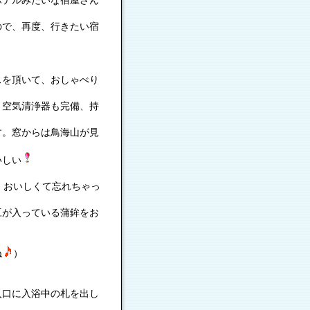
ホテルみたいな宿屋さん
ので、再度、行きたい宿
スを頂いて、おしゃべり
、空気清浄器も完備、持
す。窓からは鳥海山が見
いしい
、
。おいしくて忘れちゃっ
豆が入っている蒲鉾をお
ね
）
入口に入浴中の札を出し