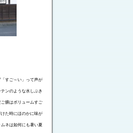
ず「すご～い」って声が
ような水しぶき
ボリュームすご
にほのかに味が
如何にも暑い夏