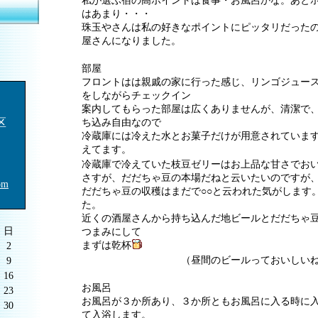
私が選ぶ宿の高ポイントは食事・お風呂かな。あと
はあまり・・・
珠玉やさんは私の好きなポイントにピッタリだった
屋さんになりました。
部屋
フロントはは親戚の家に行った感じ、リンゴジュー
をしながらチェックイン
案内してもらった部屋は広くありませんが、清潔で
区
ち込み自由なので
冷蔵庫には冷えた水とお菓子だけが用意されていま
えてます。
冷蔵庫で冷えていた枝豆ゼリーはお上品な甘さでお
さすが、だだちゃ豆の本場だねと云いたいのですが
om
だだちゃ豆の収穫はまだで○○と云われた気がします
た。
近くの酒屋さんから持ち込んだ地ビールとだだちゃ
日
つまみにして
まずは乾杯
2
（昼間のビールっておいしい
9
16
お風呂
23
お風呂が３か所あり、３か所ともお風呂に入る時に
30
て入浴します。