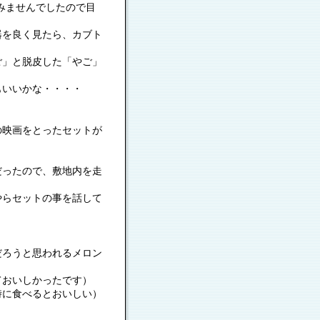
んでしたので目
見たら、カブト
皮した「やご」
な・・・・
映画をとったセットが
で、敷地内を走
トの事を話して
思われるメロン
かったです）
るとおいしい）