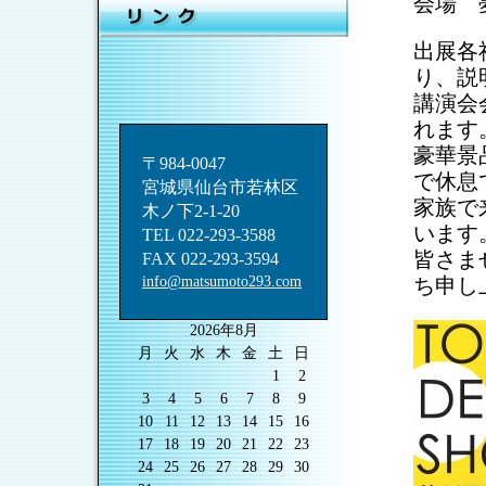
会場 
出展各
り、説
講演会
れます
豪華景
〒984-0047
で休息
宮城県仙台市若林区
家族で
木ノ下2-1-20
います
TEL 022-293-3588
皆さま
FAX 022-293-3594
info@matsumoto293.com
ち申し
2026年8月
月
火
水
木
金
土
日
1
2
3
4
5
6
7
8
9
10
11
12
13
14
15
16
17
18
19
20
21
22
23
24
25
26
27
28
29
30