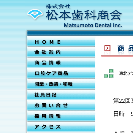
東北デ
第22
日時 9
9月7