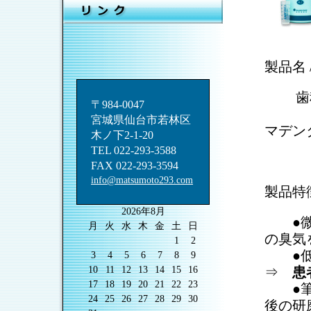
製品名
歯
〒984-0047
トク
宮城県仙台市若林区
マデン
木ノ下2-1-20
TEL 022-293-3588
FAX 022-293-3594
info@matsumoto293.com
製品特
2026年8月
●微量
月
火
水
木
金
土
日
の臭気
1
2
●低収
3
4
5
6
7
8
9
10
11
12
13
14
15
16
⇒
患
17
18
19
20
21
22
23
●筆積
24
25
26
27
28
29
30
後の研