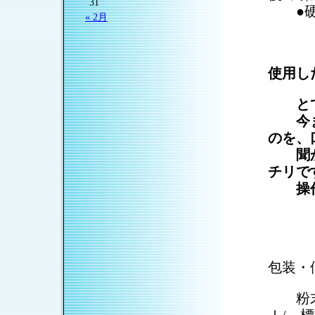
31
●硬化
« 2月
使用し
とて
今まで
のを、
聞かれ
チリで
操
（
包装・
粉末25