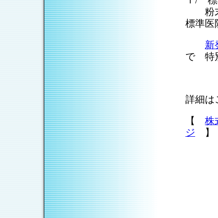
ｌ/ 標
粉末5
標準医院
新
で 特
詳細は
【
株
ジ
】