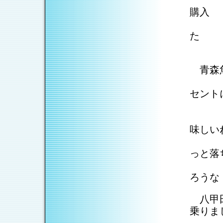
ご主
購入
その
た
青森魚
私の
セント
お
しじ
味しい
瀬戸
っと落
もっ
ろうな
八甲田
乗りま