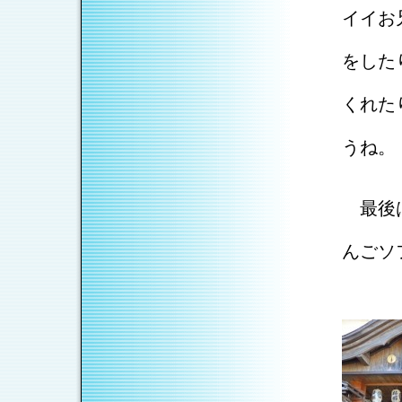
イイお
ねぶ
をした
イル
くれた
調教
うね。
笑顔
最後は
おい
んごソ