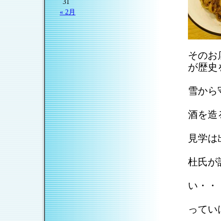
31
« 2月
そのお
が歴史
歩道
雪から
店内
酒を造
ちな
見学は
杜氏が
燗し
い・・
みん
ってい