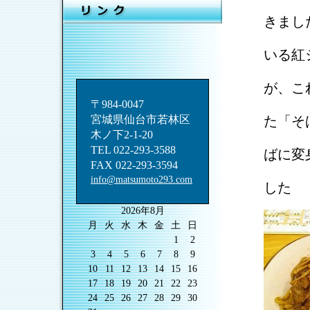
キャ
きまし
もち
いる紅
私、
が、こ
半分
〒984-0047
宮城県仙台市若林区
た「そ
木ノ下2-1-20
薬味
TEL 022-293-3588
ばに変
FAX 022-293-3594
おお
info@matsumoto293.com
した
2026年8月
月
火
水
木
金
土
日
1
2
3
4
5
6
7
8
9
10
11
12
13
14
15
16
17
18
19
20
21
22
23
24
25
26
27
28
29
30