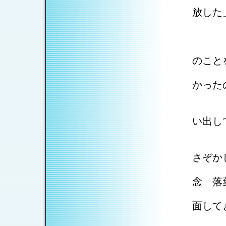
映画
放した
程度
今回
仮死
のこ
父は
かった
木の
凍っ
い出し
途中
さぞか
きれ
念 落
登っ
面して
それ