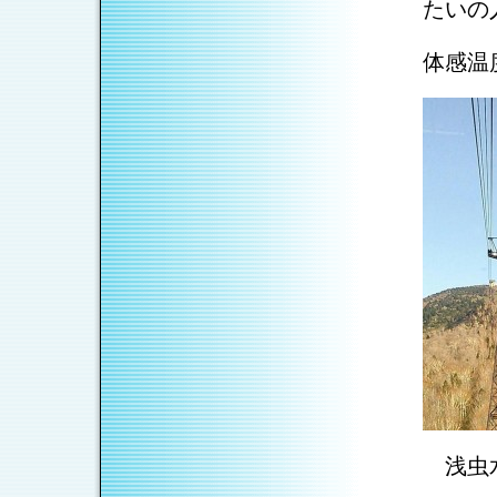
たいの
半袖
体感温
浅虫水
浅虫