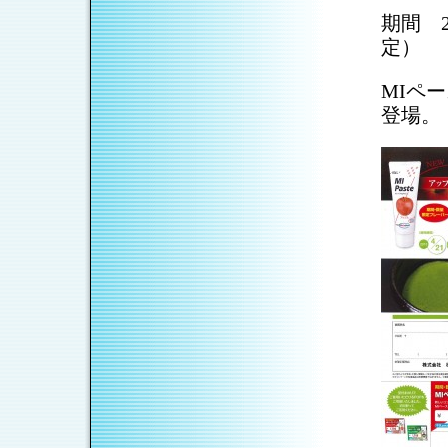
期間 2
定）
MIペ
登場。