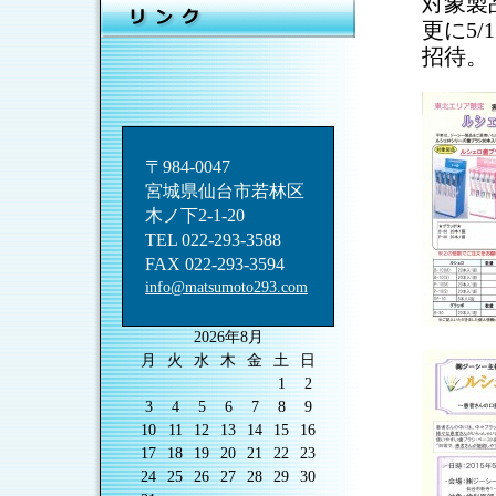
対象製
更に5
招待。
〒984-0047
宮城県仙台市若林区
木ノ下2-1-20
TEL 022-293-3588
FAX 022-293-3594
info@matsumoto293.com
2026年8月
月
火
水
木
金
土
日
1
2
3
4
5
6
7
8
9
10
11
12
13
14
15
16
17
18
19
20
21
22
23
24
25
26
27
28
29
30