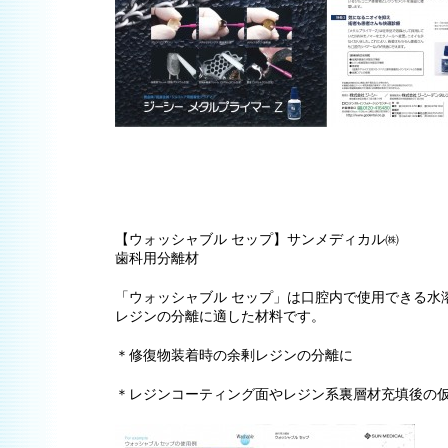
【ウォッシャブル セップ】サンメディカル㈱
歯科用分離材
「ウォッシャブル セップ」は口腔内で使用できる水
レジンの分離に適した材料です。
＊修復物装着時の余剰レジンの分離に
＊レジンコーティング面やレジン系裏層材充填後の