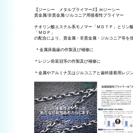
【ジーシー メタルプライマーZ】㈱ジーシー
貴金属/非貴金属/ジルコニア用接着性プライマー
チオリン酸エステル系モノマー「ＭＤＴＰ」とリン
「ＭＤＰ」
の配合により、貴金属・非貴金属・ジルコニア等を
＊金属床義歯の作製及び補修に
＊レジン前装冠等の作製及び補修に
＊金属やアルミナ又はジルコニアと歯科接着用レジ