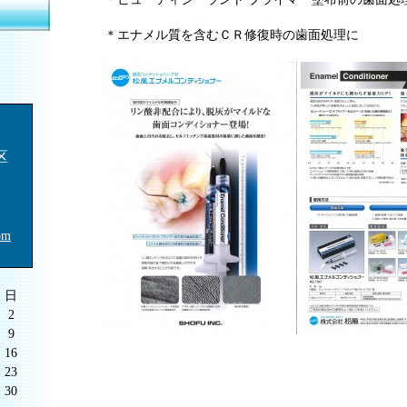
＊エナメル質を含むＣＲ修復時の歯面処理に
区
om
日
2
9
16
23
30