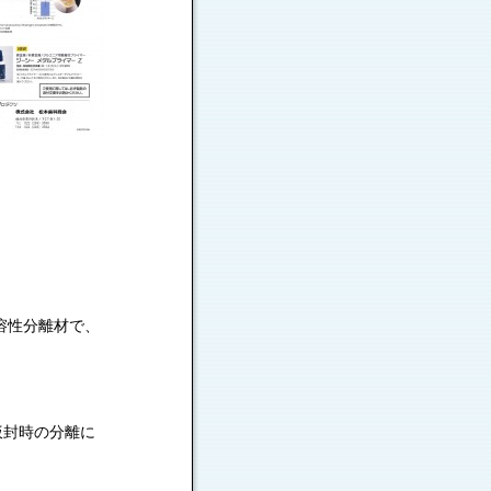
溶性分離材で、
仮封時の分離に