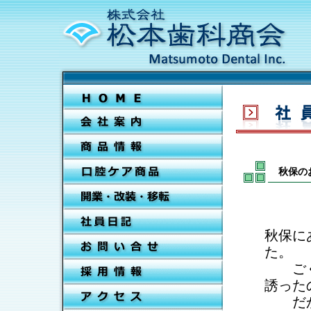
秋保の
秋保に
た。
ごくご
誘った
だから