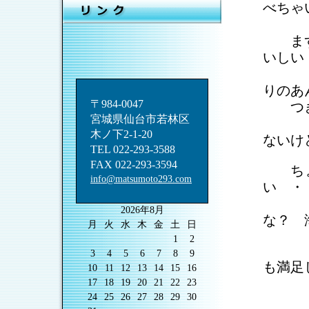
べちゃ
まず
いし
ほ
りのあ
〒984-0047
つぎ
宮城県仙台市若林区
あ
木ノ下2-1-20
ないけ
TEL 022-293-3588
FAX 022-293-3594
ちょっ
info@matsumoto293.com
い ・
こ
2026年8月
な？ 
月
火
水
木
金
土
日
1
2
お
3
4
5
6
7
8
9
も満足
10
11
12
13
14
15
16
17
18
19
20
21
22
23
24
25
26
27
28
29
30