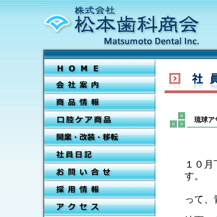
琉球ア
１０月
す。
別名
って、