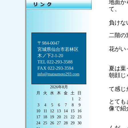
地面か
て、
１
負けな
二階の
屋根
〒984-0047
花がい
宮城県仙台市若林区
庭に
木ノ下2-1-20
TEL 022-293-3588
夏は葉
FAX 022-293-3594
info@matsumoto293.com
朝顔じ
クー
2026年8月
て感じ
月
火
水
木
金
土
日
1
2
とても
3
4
5
6
7
8
9
像で紹
10
11
12
13
14
15
16
17
18
19
20
21
22
23
色
24
25
26
27
28
29
30
んだ 