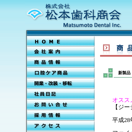
新製品
オスス
【ジー
平成2