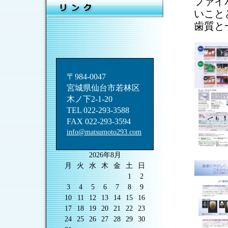
ファイ
いこと
歯質と
〒984-0047
宮城県仙台市若林区
木ノ下2-1-20
TEL 022-293-3588
FAX 022-293-3594
info@matsumoto293.com
2026年8月
月
火
水
木
金
土
日
1
2
3
4
5
6
7
8
9
10
11
12
13
14
15
16
17
18
19
20
21
22
23
24
25
26
27
28
29
30