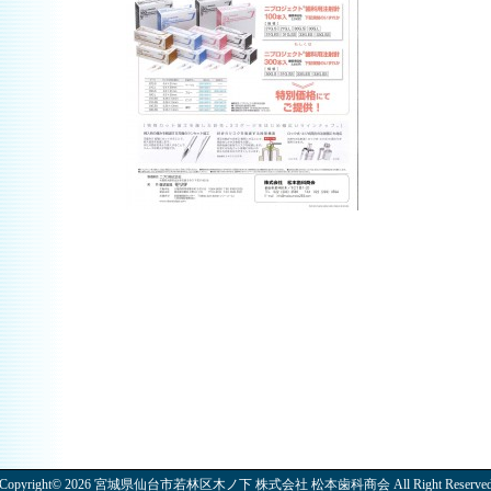
Copyright© 2026 宮城県仙台市若林区木ノ下 株式会社 松本歯科商会 All Right Reserve