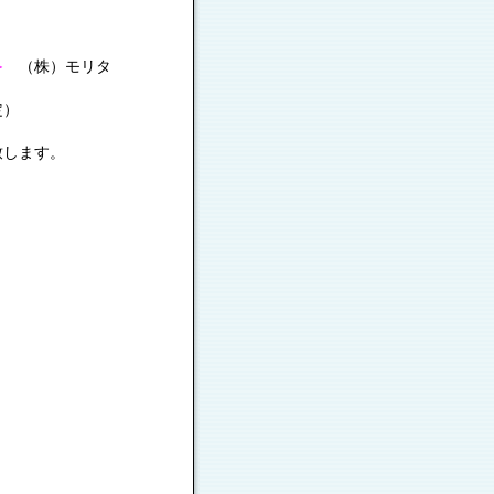
≫
（株）モリタ
定）
致します。