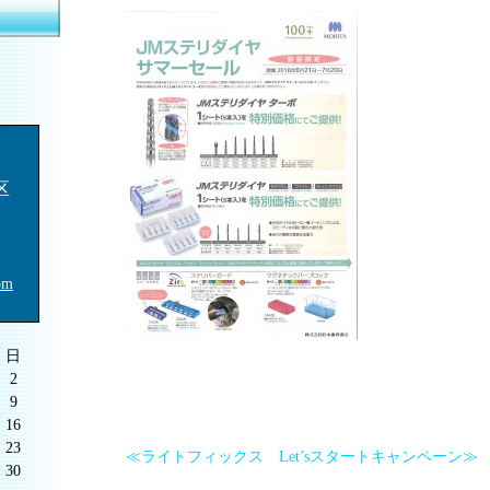
区
om
日
2
9
16
23
≪ライトフィックス Let’sスタートキャンペーン≫
30