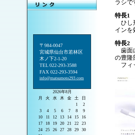
ラシで
特長1
ひし形
インを
特長2
〒984-0047
歯面に
宮城県仙台市若林区
の豊隆
木ノ下2-1-20
フィッ
TEL 022-293-3588
FAX 022-293-3594
info@matsumoto293.com
2026年8月
月
火
水
木
金
土
日
1
2
3
4
5
6
7
8
9
10
11
12
13
14
15
16
17
18
19
20
21
22
23
24
25
26
27
28
29
30