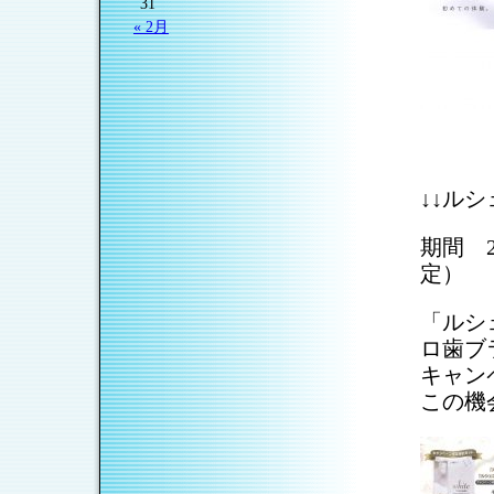
31
« 2月
↓↓ル
期間 2
定）
「ルシ
ロ歯ブ
キャン
この機