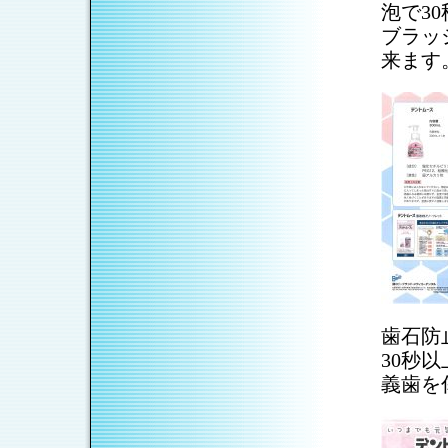
泡で3
ブラッ
来ます
歯石防
30秒
義歯を