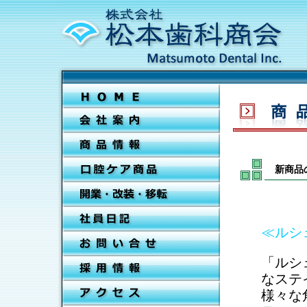
新商品
≪ルシ
「ルシ
なステ
様々な