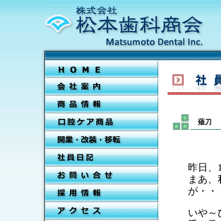
薙刀
昨日、
まあ、
が・・
いや～