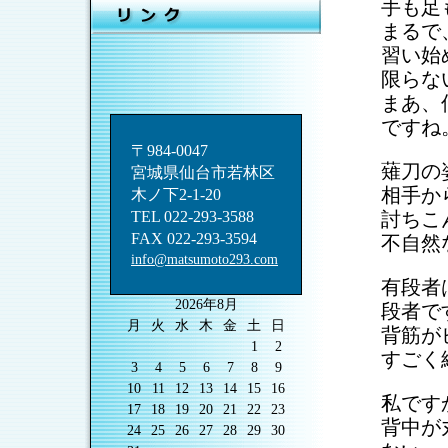
手も足
まるで
習い始
限らな
まあ、
ですね
〒984-0047
薙刀の
宮城県仙台市若林区
相手か
木ノ下2-1-20
TEL 022-293-3588
討ちこ
FAX 022-293-3594
不自然
info@matsumoto293.com
有段者
2026年8月
段者で
月
火
水
木
金
土
日
背筋が
1
2
すごく
3
4
5
6
7
8
9
10
11
12
13
14
15
16
私です
17
18
19
20
21
22
23
背中が
24
25
26
27
28
29
30