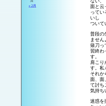
ない、
31
面と云
« 2月
ってい
いし
ついて
普段の
ません
薙刀っ
習終わ
す。
肩こり
す。私
それか
面、面
て討ち
気持ち
迷惑を