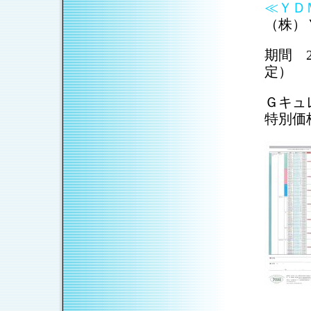
≪ＹＤ
（株）
期間 2
定）
Ｇキュ
特別価