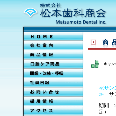
キャン
≪サン
≫
サン
期間 2
定）