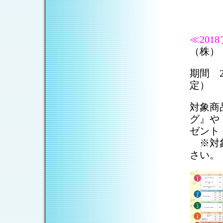
≪20
（株）
期間 2
定）
対象商
グ』や
ゼント
※対象
さい。