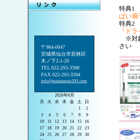
特典1
ぱい扇
特典2
『ドラ
※対象
さい
〒984-0047
宮城県仙台市若林区
木ノ下2-1-20
TEL 022-293-3588
FAX 022-293-3594
info@matsumoto293.com
2026年8月
月
火
水
木
金
土
日
1
2
3
4
5
6
7
8
9
10
11
12
13
14
15
16
17
18
19
20
21
22
23
24
25
26
27
28
29
30