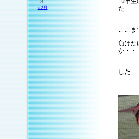
␣
6年
31
た
« 2月
␣
応
ここま
負けた
か・・
␣
い
した