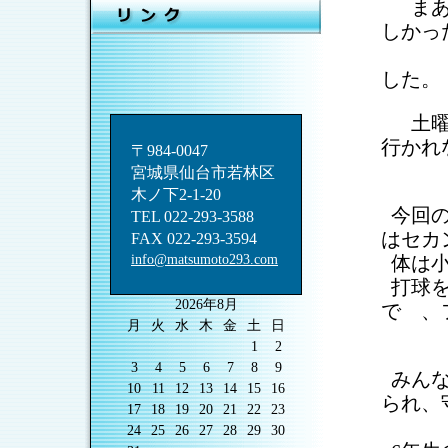
␣
まあ
しかっ
␣
6年
した。
␣
土曜
行かれ
〒984-0047
␣
何だ
宮城県仙台市若林区
木ノ下2-1-20
␣
今回
TEL 022-293-3588
はセカ
FAX 022-293-3594
info@matsumoto293.com
␣
体は
␣
打球
2026年8月
で 、
月
火
水
木
金
土
日
␣
ね
1
2
3
4
5
6
7
8
9
␣
みん
10
11
12
13
14
15
16
られ、
17
18
19
20
21
22
23
␣
5
24
25
26
27
28
29
30