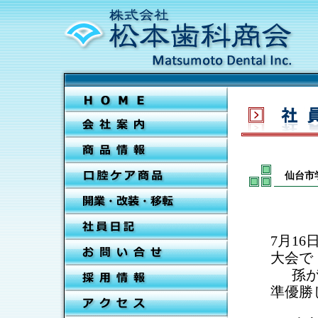
仙台市
7月1
大会で
␣
孫が
準優勝