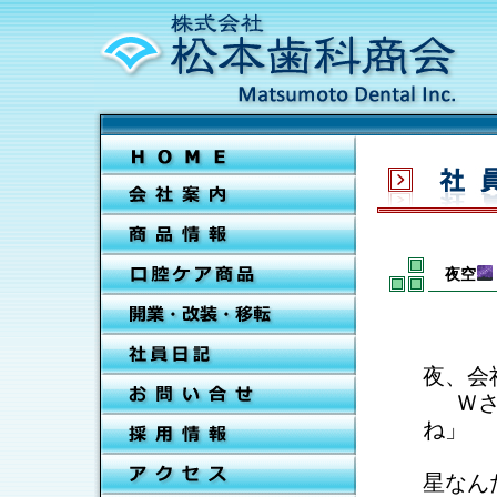
夜空
夜、会
␣
Ｗさ
ね」
␣
「
星なん