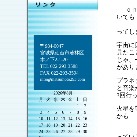
␣
ｃｈ
いても
␣
へ
ってし
宇宙に
〒984-0047
見たこ
宮城県仙台市若林区
じゃ、
木ノ下2-1-20
TEL 022-293-3588
があり
FAX 022-293-3594
info@matsumoto293.com
プラネ
と音楽
2026年8月
3回行
月
火
水
木
金
土
日
1
2
火星を
3
4
5
6
7
8
9
かも 
10
11
12
13
14
15
16
17
18
19
20
21
22
23
␣
地
24
25
26
27
28
29
30
ってい