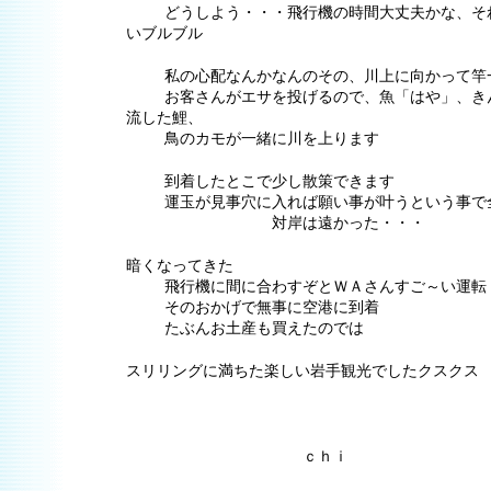
␣
どうしよう・・・飛行機の時間大丈夫かな、そ
いブルブル
␣
私の心配なんかなんのその、川上に向かって竿
␣
お客さんがエサを投げるので、魚「はや」、き
流した鯉、
␣
鳥のカモが一緒に川を上ります
␣
到着したとこで少し散策できます
␣
運玉が見事穴に入れば願い事が叶うという事で
␣
対岸は遠かった・・・
暗くなってきた
␣
飛行機に間に合わすぞとＷＡさんすご～い運転
␣
そのおかげで無事に空港に到着
␣
たぶんお土産も買えたのでは
スリリングに満ちた楽しい岩手観光でしたクスクス
␣
ｃｈｉ