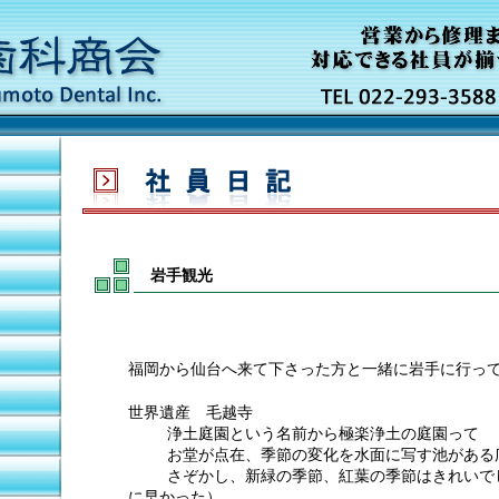
岩手観光
福岡から仙台へ来て下さった方と一緒に岩手に行っ
世界遺産 毛越寺
␣
浄土庭園という名前から極楽浄土の庭園って
␣
お堂が点在、季節の変化を水面に写す池がある
␣
さぞかし、新緑の季節、紅葉の季節はきれいで
に早かった）