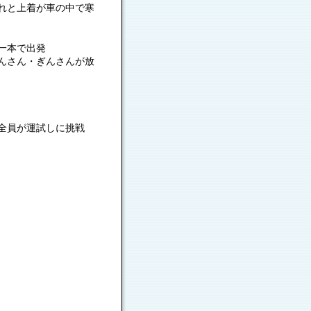
れと上着が車の中で寒
一本で出発
んさん・ぎんさんが放
全員が運試しに挑戦