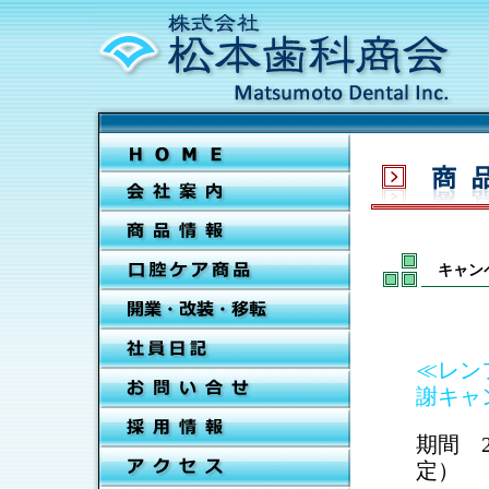
キャン
≪レン
謝キャ
期間 2
定）