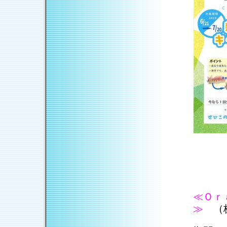
≪Ｏｒ
≫
（株