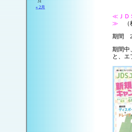
31
« 2月
≪ＪＤ
≫
（株
期間 2
期間中
と、エ