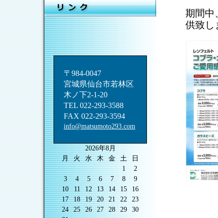
期間中
供致し
〒984-0047
宮城県仙台市若林区
木ノ下2-1-20
TEL 022-293-3588
FAX 022-293-3594
info@matsumoto293.com
2026年8月
月
火
水
木
金
土
日
1
2
3
4
5
6
7
8
9
10
11
12
13
14
15
16
17
18
19
20
21
22
23
24
25
26
27
28
29
30