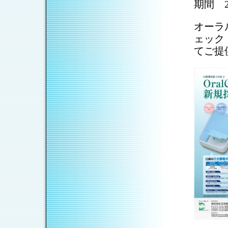
期間 2
オーラ
ェック
てご提