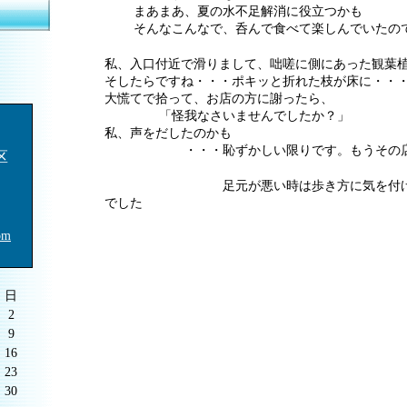
.
まあまあ、夏の水不足解消に役立つかも
.
そんなこんなで、呑んで食べて楽しんでいたの
私、入口付近で滑りまして、咄嗟に側にあった観葉
そしたらですね・・・ポキッと折れた枝が床に・・
大慌てで拾って、お店の方に謝ったら、
.
「怪我なさいませんでしたか？」
私、声をだしたのかも
.
・・・恥ずかしい限りです。もうその店
区
.
足元が悪い時は歩き方に気を付けよう
でした
om
日
2
9
16
23
30