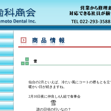
雪
仙台の2月といえば、冷たい風にコートの襟もとを立
暖かい日が続きますね。
2月10日夜に仲良し4人組で食事会
雪
.
.
誰の日頃の行いなの？