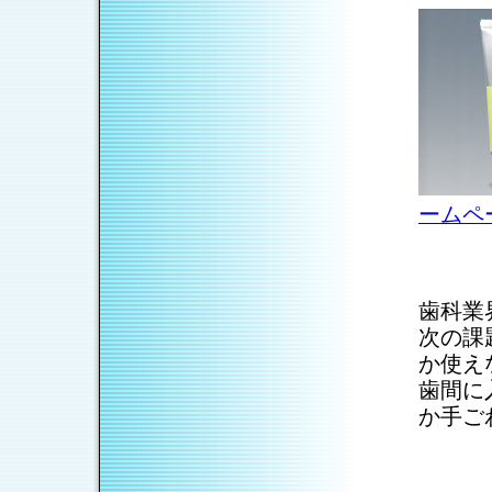
ームペ
歯科業
次の課
か使え
歯間に
か手ご