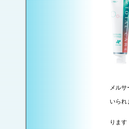
メルサ
.
①本
いられ
.
②
.
③歯
ります