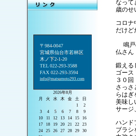
なって
歳のせ
コロナ
だけど
.
あち
.
鳴戸
〒984-0047
仏さん
宮城県仙台市若林区
木ノ下2-1-20
鍛える
TEL 022-293-3588
ゴース
FAX 022-293-3594
info@matsumoto293.com
３０回
さっ
2026年8月
らはぎ
月
火
水
木
金
土
日
美味し
1
2
サージ
3
4
5
6
7
8
9
10
11
12
13
14
15
16
ハンド
17
18
19
20
21
22
23
ブラシ
24
25
26
27
28
29
30