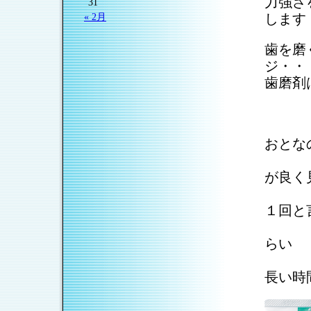
力強さ
31
します
« 2月
歯を磨
ジ・・
歯磨剤
おとな
.
①発
が良く
.
②フ
１回と
.
だけ
らい
.
③味
長い時