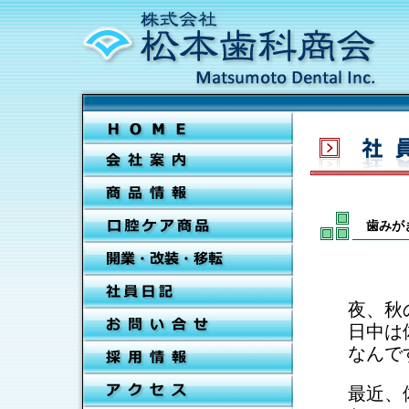
歯みが
夜、秋
日中は
なんで
最近、