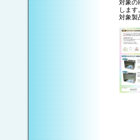
対象の
します
対象製