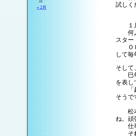
31
試しく
« 2月
１月
何人も
スター
ＯＢで
して毎
そして
巳年っ
を表し
「起こ
そう
松本歯
ね。頑
仕事も
それに