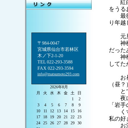
紅白歌
をうる
最後ま
り年越
元旦の
神棚と
〒984-0047
宮城県仙台市若林区
だった
木ノ下2-1-20
神様も
TEL 022-293-3588
してた
FAX 022-293-3594
info@matsumoto293.com
お昼に
（昼？
2026年8月
とて
月
火
水
木
金
土
日
夜には
1
2
「岩手
3
4
5
6
7
8
9
くずま
10
11
12
13
14
15
16
17
18
19
20
21
22
23
私の好
24
25
26
27
28
29
30
お酒に