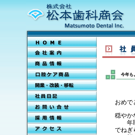
今年も
おめで
穏やか
年取り
でねぎ