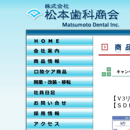
キャン
【Ｖ3
【ＳＤ