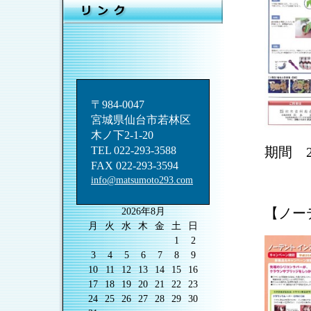
〒984-0047
宮城県仙台市若林区
木ノ下2-1-20
TEL 022-293-3588
期間 2
FAX 022-293-3594
info@matsumoto293.com
【ノー
2026年8月
月
火
水
木
金
土
日
1
2
3
4
5
6
7
8
9
10
11
12
13
14
15
16
17
18
19
20
21
22
23
24
25
26
27
28
29
30