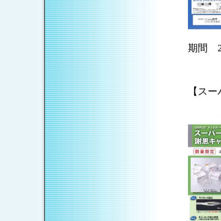
期間 2
【スー