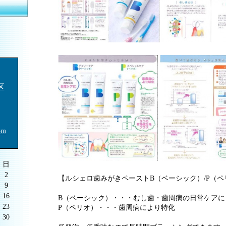
区
om
日
2
【ルシェロ歯みがきペーストB（ベーシック）/P（
9
16
B（ベーシック）・・・むし歯・歯周病の日常ケアに
23
P（ペリオ）・・・歯周病により特化
30