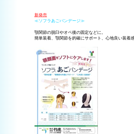
新発売
≪ソフラあごバンデージ≫
顎関節の脱臼やオペ後の固定などに。
簡単装着、顎関節を的確にサポート、心地良い装着