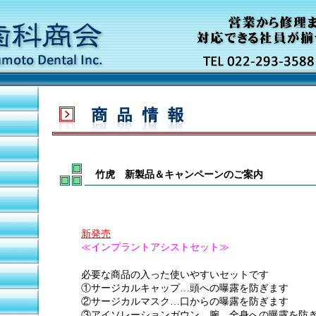
竹虎 新製品＆キャンペーンのご案内
新発売
≪インプラントアシストセット≫
必要な商品の入った使いやすいセットです
①サージカルキャップ…頭への曝露を防ぎます
②サージカルマスク…口からの曝露を防ぎます
③アイソレーションガウン…腕、全身への曝露を防