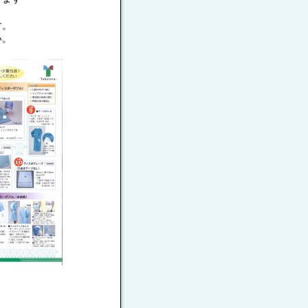
す。
い。