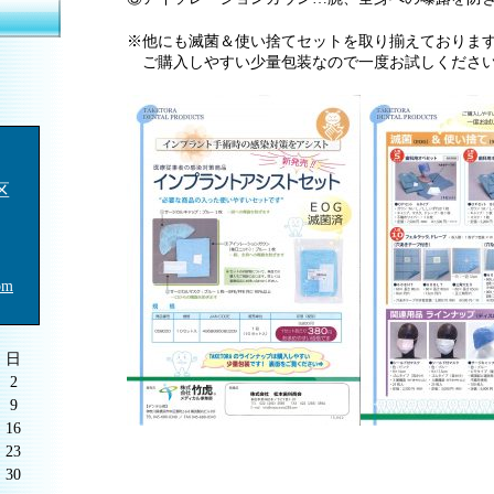
※他にも滅菌＆使い捨てセットを取り揃えておりま
ご購入しやすい少量包装なので一度お試しくださ
区
om
日
2
9
16
23
30