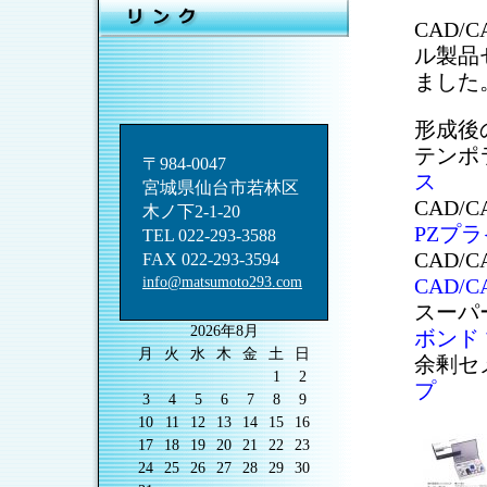
CAD
ル製品
ました
形成後
テンポ
〒984-0047
ス
宮城県仙台市若林区
CAD
木ノ下2-1-20
PZプ
TEL 022-293-3588
CAD
FAX 022-293-3594
info@matsumoto293.com
CAD/
スーパ
2026年8月
ボンド
月
火
水
木
金
土
日
余剰セ
1
2
プ
3
4
5
6
7
8
9
10
11
12
13
14
15
16
17
18
19
20
21
22
23
24
25
26
27
28
29
30