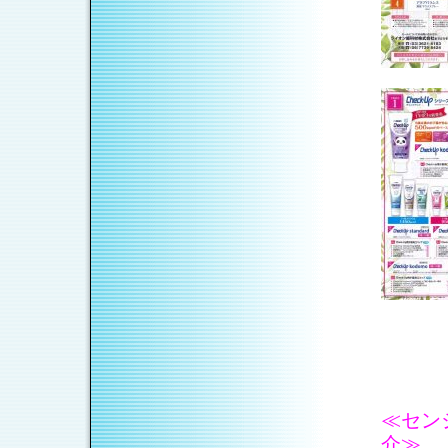
≪セン
介≫
（