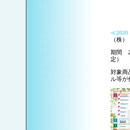
≪202
（株）
期間 2
定）
対象商
ル等が