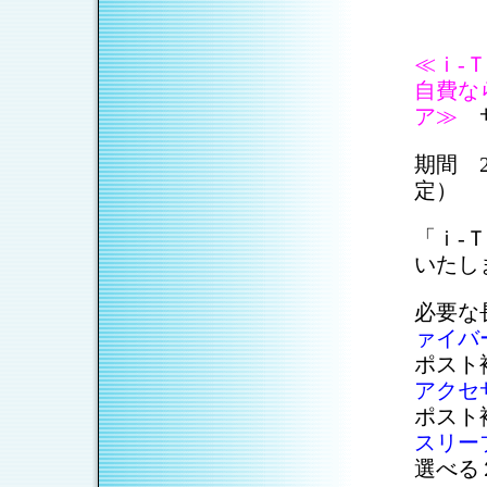
≪ｉ-
自費な
ア≫
サ
期間 2
定）
「ｉ-
いたし
必要な
ァイバ
ポスト
アクセ
ポスト
スリー
選べる