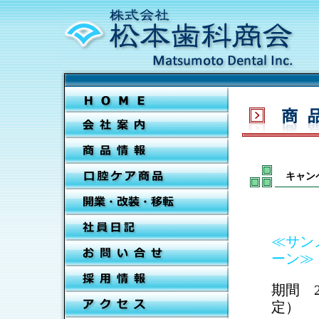
キャン
≪サン
ーン≫
期間 2
定）