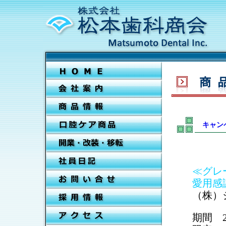
キャン
≪グレ
愛用感
（株）
期間 2