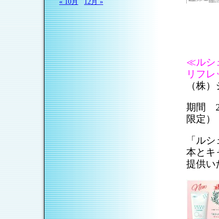
« 10月
12月 »
≪ルシ
リフレ
（株）
期間 2
限定）
「ルシ
本とキ
提供い