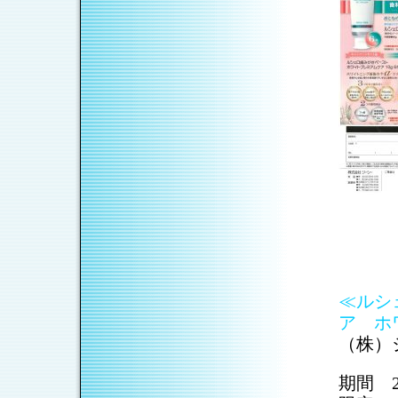
≪ルシ
ア ホ
（株）
期間 2