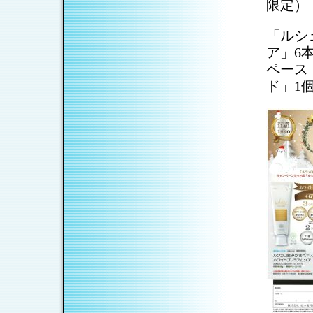
限定）
「ルシ
ア」6
ペース
ド」1