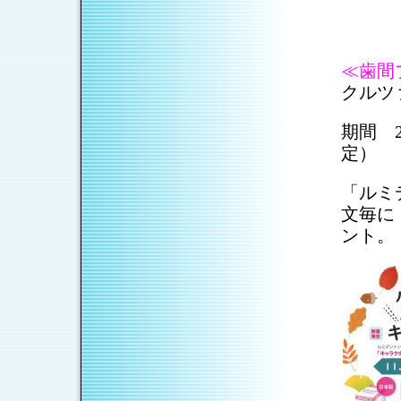
≪歯間ブ
クルツ
期間 2
定）
「ルミ
文毎に
ント。