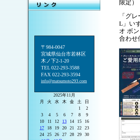
限定）
「グレ
L」い
オ ボ
合わせ
〒984-0047
宮城県仙台市若林区
木ノ下2-1-20
TEL 022-293-3588
FAX 022-293-3594
info@matsumoto293.com
2025年11月
月
火
水
木
金
土
日
1
2
3
4
5
6
7
8
9
10
11
12
13
14
15
16
17
18
19
20
21
22
23
24
25
26
27
28
29
30